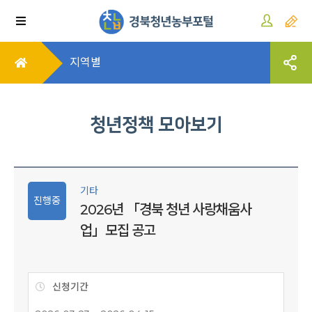
지역별
청년정책 모아보기
기타
진행중
2026년 「경북 청년 사랑채움사
업」모집 공고
신청기간