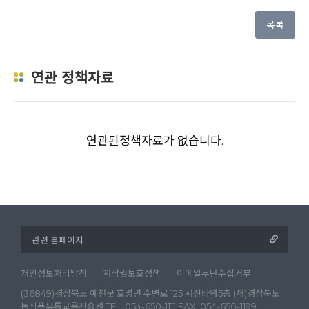
목록
연관 정책자료
연관된정책자료가 없습니다.
개인정보처리방침
저작권보호정책
이메일무단수집거부
(36849)경상북도 예천군 호명면 수변로 125 서진타워5층 (재)경상북도
농식품유통교육진흥원 TEL. 054-650-1111 FAX. 054-650-1199