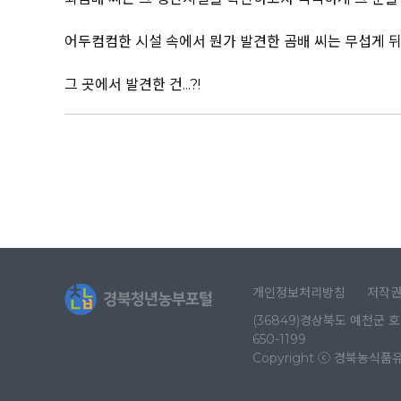
어두컴컴한 시설 속에서 뭔가 발견한 곰배 씨는 무섭게 
그 곳에서 발견한 건...?!
개인정보처리방침
저작
(36849)경상북도 예천군 호명
650-1199
Copyright ⓒ 경북농식