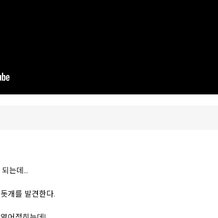
되는데...
진돗개를 발견한다.
 열어젖히는데!