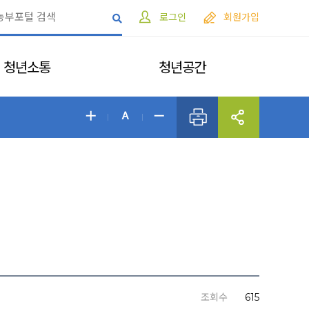
로그인
회원가입
청년소통
청년공간
조회수
615