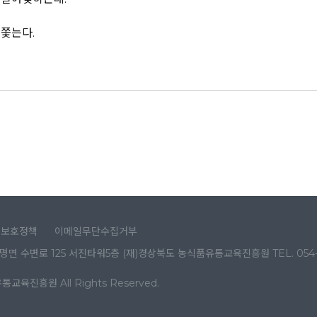
뒤쫓는다.
권보호정책
이메일무단수집거부
면 수변로 125 서진타워5층 (재)경상북도 농식품유통교육진흥원 TEL. 054-650-
품유통교육진흥원
All Rights Reserved.