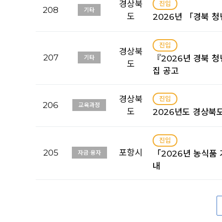
경상북
진입
208
기타
도
2026년 「경북 
진입
경상북
207
『2026년 경북 청
기타
도
집 공고
경상북
진입
206
교육과정
도
2026년도 경상북
진입
205
포항시
「2026년 농식품
자금·융자
내