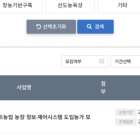
창농기반구축
선도농육성
기타
선택초기화
검색
첨
사업명
부
2
신청기간
마트농업 농장 정보·제어시스템 도입농가 모
2
진행일정