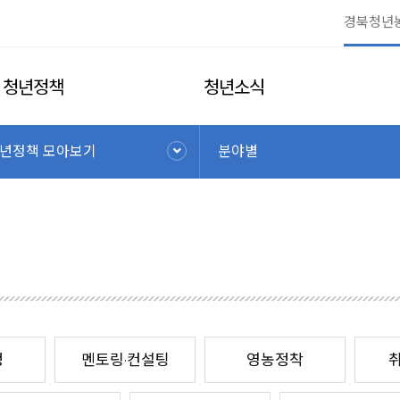
청년정책
청년소식
년정책 모아보기
분야별
정
멘토링·컨설팅
영농정착