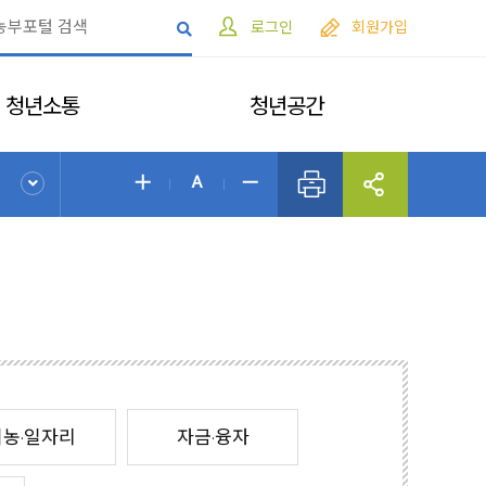
로그인
회원가입
청년소통
청년공간
취농·일자리
자금·융자