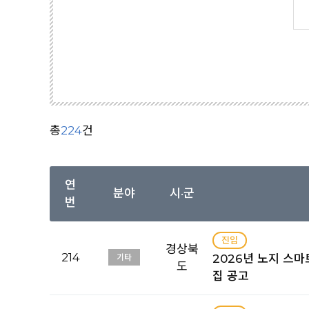
총
224
건
연
분야
시·군
번
진입
경상북
214
2026년 노지 스
기타
도
집 공고