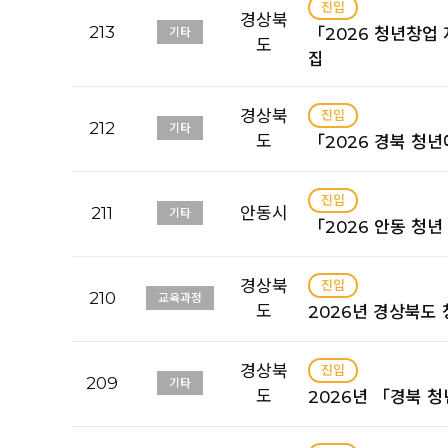
진입
경상북
213
「2026 청년창업
기타
도
집
경상북
진입
212
기타
도
「2026 경북 청
진입
211
안동시
기타
「2026 안동 청년
경상북
진입
210
교육과정
도
2026년 경상북도
경상북
진입
209
기타
도
2026년 「경북 