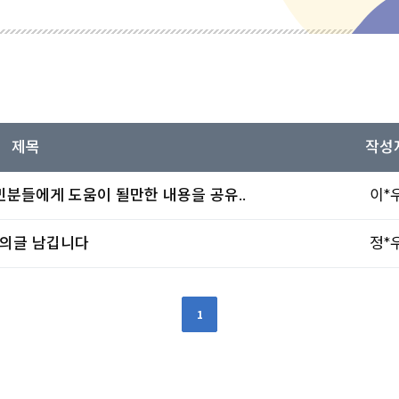
제목
작성
분들에게 도움이 될만한 내용을 공유..
이*
의글 남깁니다
정*
1